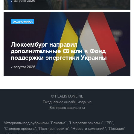
7 августа 2026
ЭКОНОМИКА
Люксембург направил
дополнительные €8 млн в Фонд
поддержки энергетики Украины
7 августа 2026
© REALIST.ONLINE
Ежедневное онлайн-издание
Все права защищены
Материалы под рубриками "Реклама", "На правах рекламы", "PR",
"Спонсор проекта", "Партнер проекта", "Новости компаний", "Позиция"