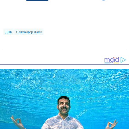
ДНК
Сальвадор Дали