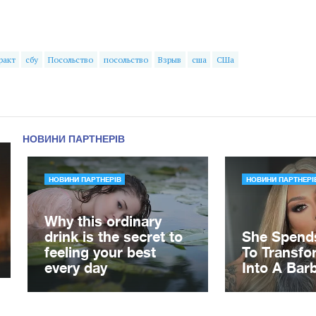
ракт
сбу
Посольство
посольство
Взрыв
сша
СШа