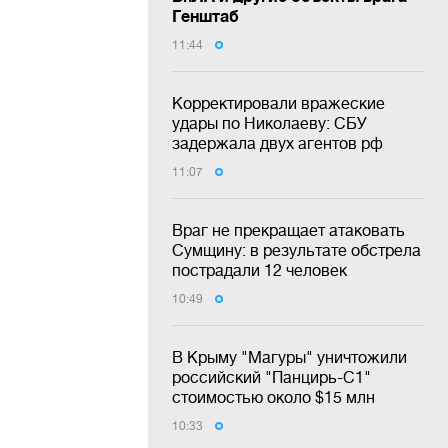
Генштаб
11:44
Корректировали вражеские
удары по Николаеву: СБУ
задержала двух агентов рф
11:07
Враг не прекращает атаковать
Сумщину: в результате обстрела
пострадали 12 человек
10:49
В Крыму "Магуры" уничтожили
российский "Панцирь-С1"
стоимостью около $15 млн
10:33