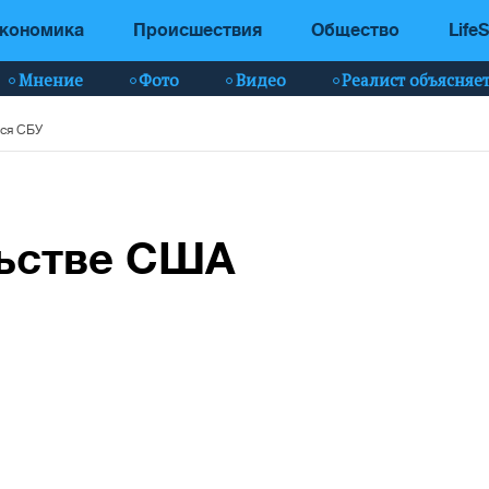
кономика
Происшествия
Общество
LifeS
Мнение
Фото
Видео
Реалист объясняе
тся СБУ
льстве США