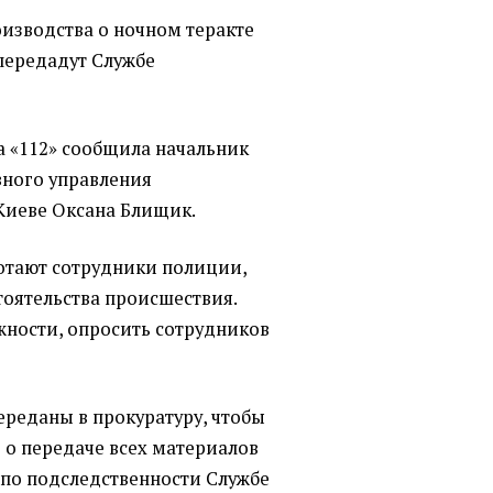
изводства о ночном теракте
передадут Службе
а
«
112» сообщила начальник
вного управления
Киеве Оксана Блищик.
ботают сотрудники полиции,
тоятельства происшествия.
жности, опросить сотрудников
ереданы в прокуратуру, чтобы
 о передаче всех материалов
 по подследственности Службе