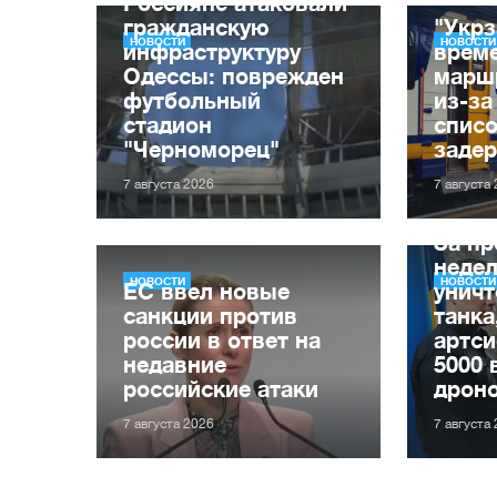
Россияне атаковали
гражданскую
"Укрз
НОВОСТИ
НОВОСТИ
инфраструктуру
врем
Одессы: поврежден
марш
футбольный
из-за
стадион
списо
"Черноморец"
заде
7 августа 2026
7 августа
За п
неде
НОВОСТИ
НОВОСТИ
ЕС ввел новые
уничт
санкции против
танка
россии в ответ на
артси
недавние
5000 
российские атаки
дрон
7 августа 2026
7 августа