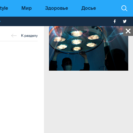
tyle
Мир
Здоровье
Досье
т
К разделу