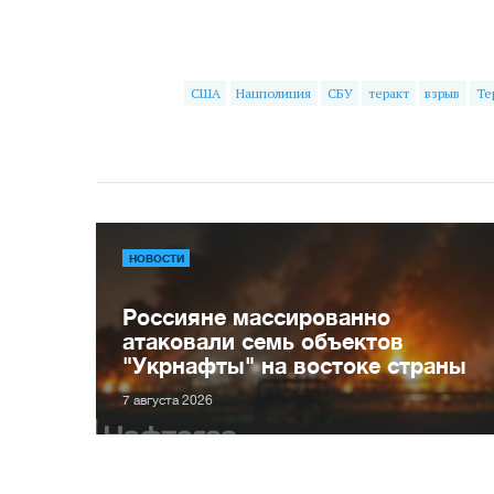
США
Нацполиция
СБУ
теракт
взрыв
Те
НОВОСТИ
Россияне массированно
атаковали семь объектов
"Укрнафты" на востоке страны
7 августа 2026