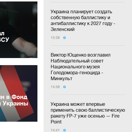
Украина планирует создать
собственную баллистику и
антибаллистику к 2027 году -
Зеленский
ал
15:38
ВСУ
Виктор Ющенко возглавил
Наблюдательный совет
Национального музея
Голодомора-геноцида -
Минкульт
14:58
лн в Фонд
и Украины
Украина может впервые
применить свою баллистическую
ракету FP-7 уже осенью — Fire
Point
14:41