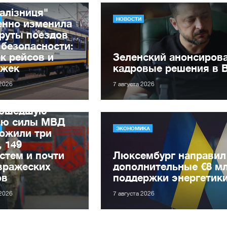
алізниця"
НОВОСТИ
енно изменила
руты поездов
 безопасности:
к рейсов и
Зеленский анонсиров
ржек
кадровые решения в 
 2026
7 августа 2026
рошедшую
лю силы МВД
ЭКОНОМИКА
ожили три
, 149
стем и почти
Люксембург направил
вражеских
дополнительные €8 м
ов
поддержки энергетик
 2026
7 августа 2026