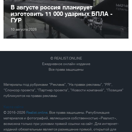
В августе россия планирует
изготовить 11 000 ударных БПЛА -
ГУР
10 августа 2026
© REALIST.ONLINE
Ежедневное онлайн-издание
Все права защищены
Материалы под рубриками "Реклама", "На правах рекламы", "PR",
"Спонсор проекта", "Партнер проекта", "Новости компаний", "Позиция"
публикуются на правах рекламы
Карта сайта
© 2016-2026
Realist.online
. Все права защищены. Републикация
материалов и фотографий, являющихся собственностью «Реалист»,
возможна только при условии прямой ссылки на сайт. Для интернет-
изданий обязательным является размещение прямой, открытой для