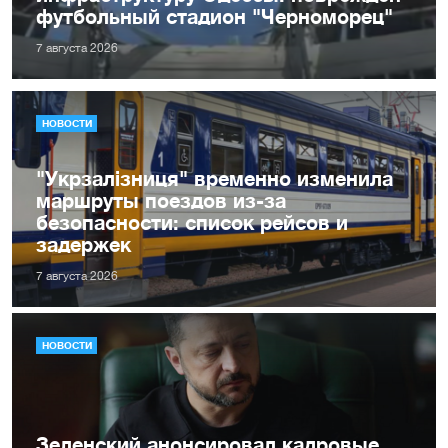
футбольный стадион "Черноморец"
7 августа 2026
НОВОСТИ
"Укрзалізниця" временно изменила
маршруты поездов из-за
безопасности: список рейсов и
задержек
7 августа 2026
НОВОСТИ
Зеленский анонсировал кадровые