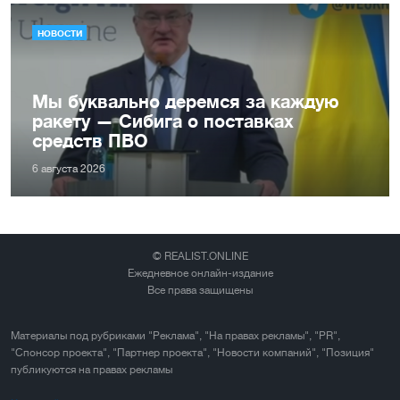
НОВОСТИ
Мы буквально деремся за каждую
ракету — Сибига о поставках
средств ПВО
6 августа 2026
© REALIST.ONLINE
Ежедневное онлайн-издание
Все права защищены
Материалы под рубриками "Реклама", "На правах рекламы", "PR",
"Спонсор проекта", "Партнер проекта", "Новости компаний", "Позиция"
публикуются на правах рекламы