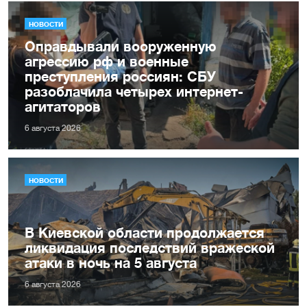
НОВОСТИ
Оправдывали вооруженную
агрессию рф и военные
преступления россиян: СБУ
разоблачила четырех интернет-
агитаторов
6 августа 2026
НОВОСТИ
В Киевской области продолжается
ликвидация последствий вражеской
атаки в ночь на 5 августа
6 августа 2026