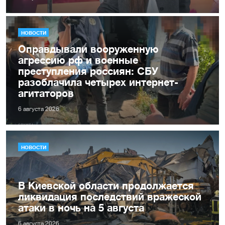
НОВОСТИ
Оправдывали вооруженную
агрессию рф и военные
преступления россиян: СБУ
разоблачила четырех интернет-
агитаторов
6 августа 2026
НОВОСТИ
В Киевской области продолжается
ликвидация последствий вражеской
атаки в ночь на 5 августа
6 августа 2026