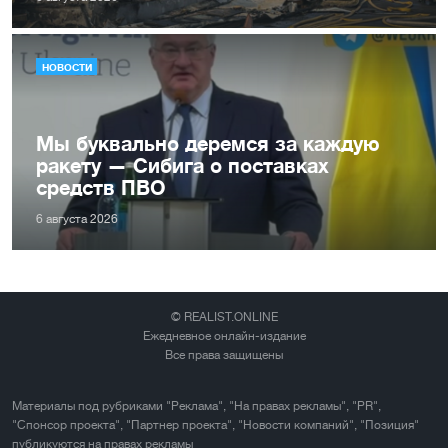
НОВОСТИ
Мы буквально деремся за каждую
ракету — Сибига о поставках
средств ПВО
6 августа 2026
© REALIST.ONLINE
Ежедневное онлайн-издание
Все права защищены
Материалы под рубриками "Реклама", "На правах рекламы", "PR",
"Спонсор проекта", "Партнер проекта", "Новости компаний", "Позиция"
публикуются на правах рекламы