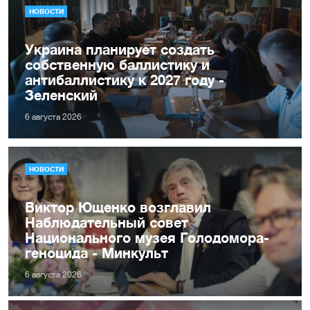
НОВОСТИ
Украина планирует создать
собственную баллистику и
антибаллистику к 2027 году -
Зеленский
6 августа 2026
НОВОСТИ
Виктор Ющенко возглавил
Наблюдательный совет
Национального музея Голодомора-
геноцида - Минкульт
6 августа 2026