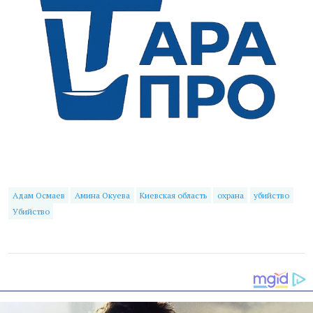
Адам Осмаев
Амина Окуева
Киевская область
охрана
убийство
Убийство