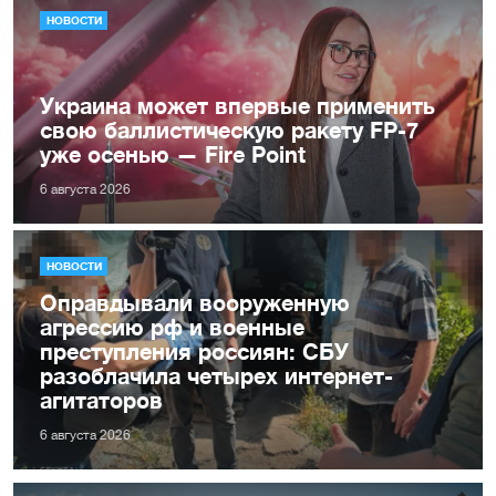
НОВОСТИ
Украина может впервые применить
свою баллистическую ракету FP-7
уже осенью — Fire Point
6 августа 2026
НОВОСТИ
Оправдывали вооруженную
агрессию рф и военные
преступления россиян: СБУ
разоблачила четырех интернет-
агитаторов
6 августа 2026