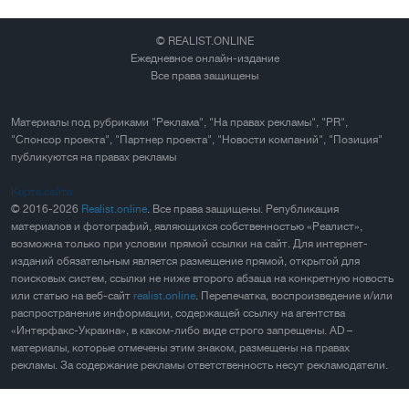
© REALIST.ONLINE
Ежедневное онлайн-издание
Все права защищены
Материалы под рубриками "Реклама", "На правах рекламы", "PR",
"Спонсор проекта", "Партнер проекта", "Новости компаний", "Позиция"
публикуются на правах рекламы
Карта сайта
© 2016-2026
Realist.online
. Все права защищены. Републикация
материалов и фотографий, являющихся собственностью «Реалист»,
возможна только при условии прямой ссылки на сайт. Для интернет-
изданий обязательным является размещение прямой, открытой для
поисковых систем, ссылки не ниже второго абзаца на конкретную новость
или статью на веб-сайт
realist.online
. Перепечатка, воспроизведение и/или
распространение информации, содержащей ссылку на агентства
«Интерфакс-Украина», в каком-либо виде строго запрещены. AD –
материалы, которые отмечены этим знаком, размещены на правах
рекламы. За содержание рекламы ответственность несут рекламодатели.