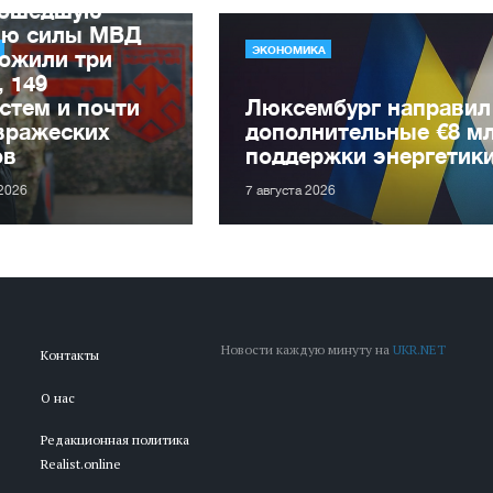
рошедшую
лю силы МВД
ЭКОНОМИКА
ожили три
, 149
стем и почти
Люксембург направил
вражеских
дополнительные €8 м
ов
поддержки энергетик
 2026
7 августа 2026
Новости каждую минуту на
UKR.NET
Контакты
О нас
Редакционная политика
Realist.online