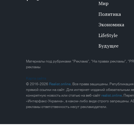
Мир
Политика
Экономика
LifeStyle
Будущее
Материалы под рубриками "Реклама", "На правах рекламы", "PR
рекламы
Карта сайта
© 2016-2026
Realist.online
. Все права защищены. Републикация
прямой ссылки на сайт. Для интернет-изданий обязательным яв
конкретную новость или статью на веб-сайт
realist.online
. Пере
«Интерфакс-Украина», в каком-либо виде строго запрещены. A
рекламы ответственность несут рекламодатели.