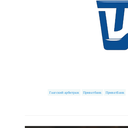
Гаагский арбитраж
Приватбанк
ПриватБанк