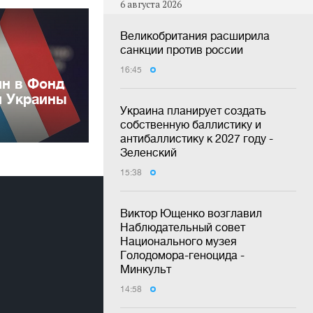
6 августа 2026
Великобритания расширила
санкции против россии
16:45
лн в Фонд
и Украины
Украина планирует создать
собственную баллистику и
антибаллистику к 2027 году -
Зеленский
15:38
Виктор Ющенко возглавил
Наблюдательный совет
Национального музея
Голодомора-геноцида -
Минкульт
14:58