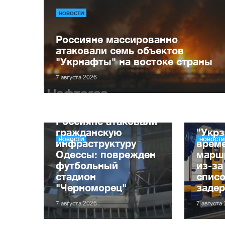
НОВОСТИ
Россияне массированно
атаковали семь объектов
"Укрнафты" на востоке страны
7 августа 2026
Россияне атаковали
гражданскую
"Укрз
НОВОСТИ
НОВОСТИ
инфраструктуру
врем
Одессы: поврежден
марш
футбольный
из-за
стадион
списо
"Черноморец"
заде
7 августа 2026
7 августа