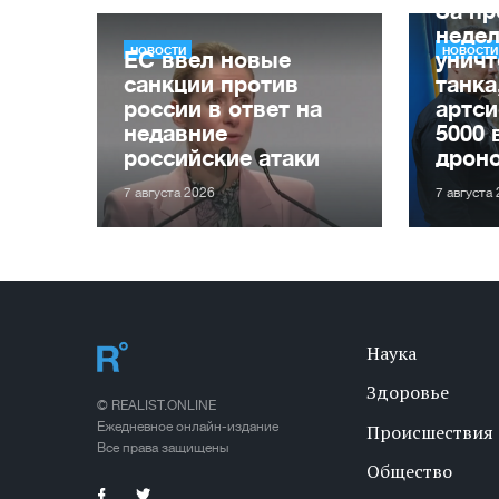
За п
неде
НОВОСТИ
НОВОСТИ
ЕС ввел новые
уничт
санкции против
танка
россии в ответ на
артси
недавние
5000 
российские атаки
дрон
7 августа 2026
7 августа
Наука
Здоровье
© REALIST.ONLINE
Ежедневное онлайн-издание
Происшествия
Все права защищены
Общество