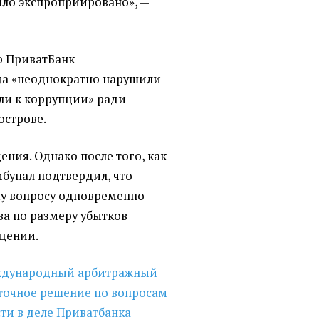
ыло экспроприировано», —
о ПриватБанк
ца
«
неоднократно нарушили
али к коррупции» ради
острове.
ения. Однако после того, как
ибунал подтвердил, что
му вопросу одновременно
ва по размеру убытков
бщении.
дународный арбитражный
уточное решение по вопросам
ти в деле Приватбанка