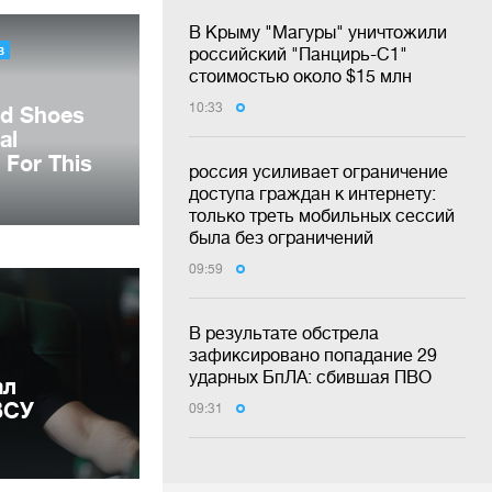
В Крыму "Магуры" уничтожили
российский "Панцирь-С1"
стоимостью около $15 млн
10:33
россия усиливает ограничение
доступа граждан к интернету:
только треть мобильных сессий
была без ограничений
09:59
В результате обстрела
зафиксировано попадание 29
ударных БпЛА: сбившая ПВО
ал
ВСУ
09:31