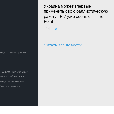
Украина может впервые
применить свою баллистическую
ракету FP-7 уже осенью — Fire
Point
14:41
Читать все новости
ликуются на правах
 только при условии
торого абзаца на
лку на агентства
 За содержание