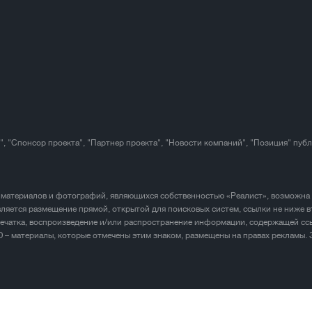
", "Спонсор проекта", "Партнер проекта", "Новости компаний", "Позиция" пуб
 материалов и фотографий, являющихся собственностью «Реалист», возможна
ляется размещение прямой, открытой для поисковых систем, ссылки не ниже в
печатка, воспроизведение и/или распространение информации, содержащей ссы
D – материалы, которые отмечены этим знаком, размещены на правах рекламы.