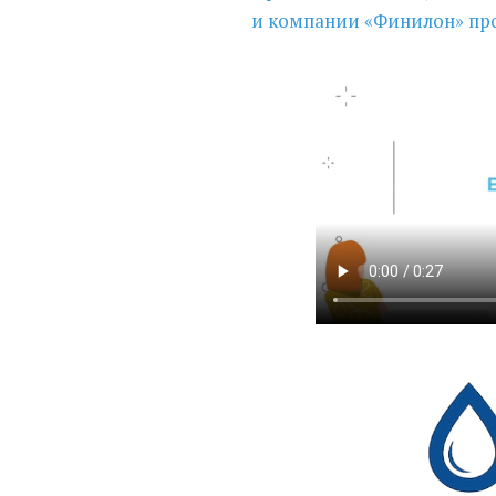
и компании
«
Финилон» про