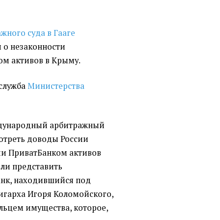
жного суда в Гааге
 о незаконности
м активов в Крыму.
-служба
Министерства
еждународный арбитражный
мотреть доводы России
ии ПриватБанком активов
ли представить
банк, находившийся под
игарха Игоря Коломойского,
льцем имущества, которое,