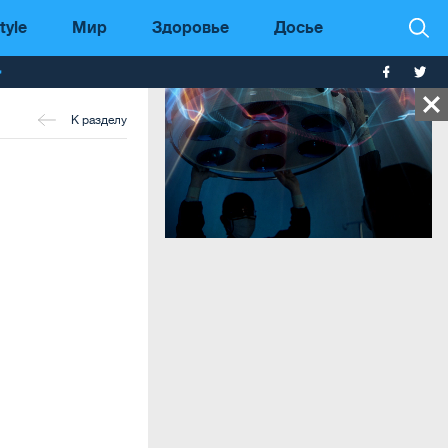
tyle
Мир
Здоровье
Досье
т
К разделу