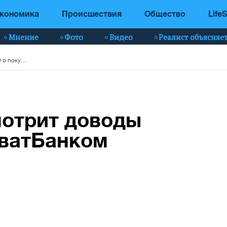
кономика
Происшествия
Общество
LifeS
Мнение
Фото
Видео
Реалист объясняе
Суд в Гааге рассмотрит доводы РФ о покупке ПриватБанком активов в Крыму
мотрит доводы
иватБанком