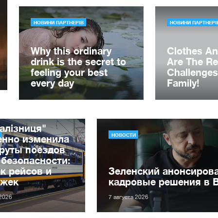
алізниця"
НОВОСТИ
енно изменила
руты поездов
 безопасности:
к рейсов и
Зеленский анонсиров
ржек
кадровые решения в 
 2026
7 августа 2026