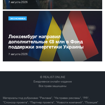
7 августа 2026
ЭКОНОМИКА
Люксембург направил
дополнительные €8 млн в Фонд
поддержки энергетики Украины
7 августа 2026
© REALIST.ONLINE
Ежедневное онлайн-издание
Все права защищены
Материалы под рубриками "Реклама", "На правах рекламы", "PR",
"Спонсор проекта", "Партнер проекта", "Новости компаний", "Позиция"