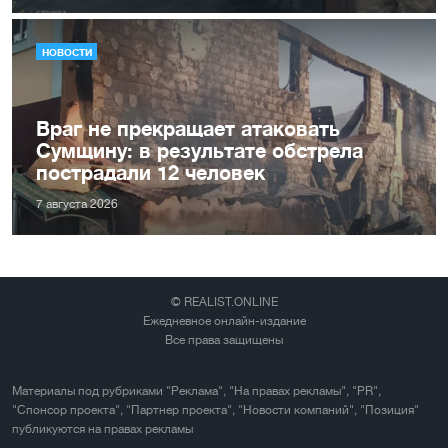
НОВОСТИ
Враг не прекращает атаковать
Сумщину: в результате обстрела
пострадали 12 человек
7 августа 2026
© REALIST.ONLINE
Ежедневное онлайн-издание
Все права защищены
Материалы под рубриками "Реклама", "На правах рекламы", "PR",
"Спонсор проекта", "Партнер проекта", "Новости компаний", "Позиция"
публикуются на правах рекламы