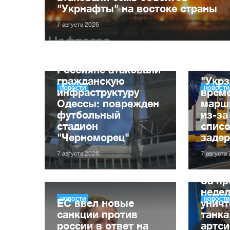
"Укрнафты" на востоке страны
7 августа 2026
Россияне атаковали
гражданскую
"Укрз
НОВОСТИ
НОВОСТИ
инфраструктуру
врем
Одессы: поврежден
марш
футбольный
из-за
стадион
списо
"Черноморец"
заде
7 августа 2026
7 августа
За п
неде
НОВОСТИ
НОВОСТИ
ЕС ввел новые
уничт
санкции против
танка
россии в ответ на
артси