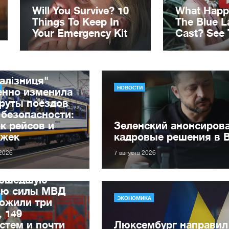
алізниця"
НОВОСТИ
енно изменила
руты поездов
 безопасности:
к рейсов и
Зеленский анонсиров
ржек
кадровые решения в 
 2026
7 августа 2026
рошедшую
лю силы МВД
ЭКОНОМИКА
ожили три
, 149
стем и почти
Люксембург направил