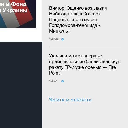
лн в Фонд
Виктор Ющенко возглавил
и Украины
Наблюдательный совет
Национального музея
Голодомора-геноцида -
Минкульт
14:58
Украина может впервые
применить свою баллистическую
ракету FP-7 уже осенью — Fire
Point
14:41
Читать все новости