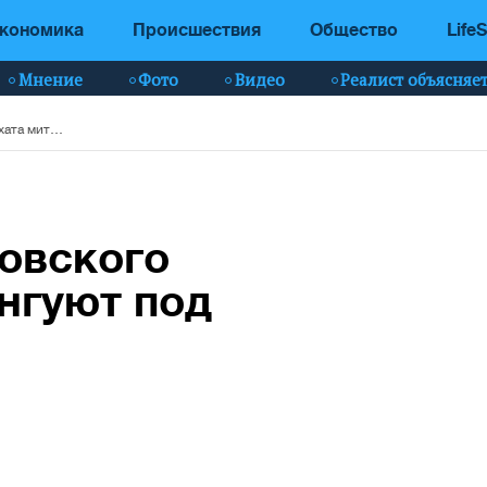
кономика
Происшествия
Общество
LifeS
Мнение
Фото
Видео
Реалист объясняе
Сторонники Московского патриархата митингуют под Радой – фото
овского
нгуют под