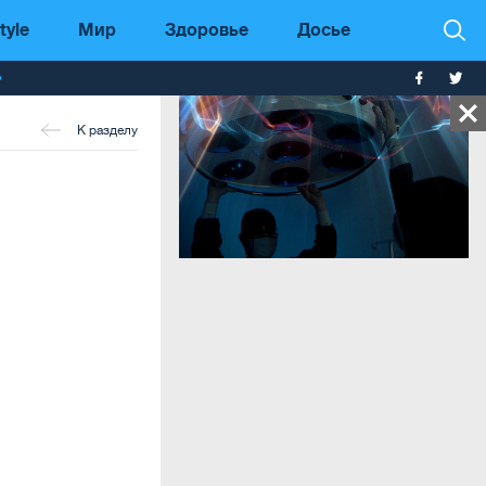
tyle
Мир
Здоровье
Досье
т
К разделу