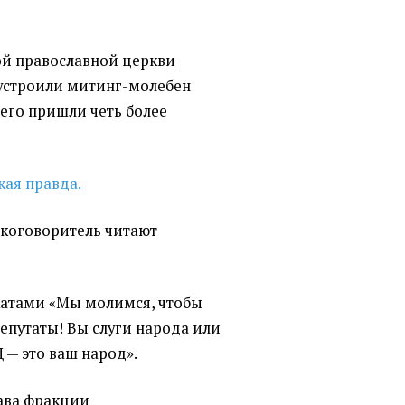
ой православной церкви
устроили митинг-молебен
его пришли четь более
кая правда.
коговоритель читают
катами
«
Мы молимся, чтобы
Депутаты! Вы слуги народа или
 — это ваш народ».
ава фракции