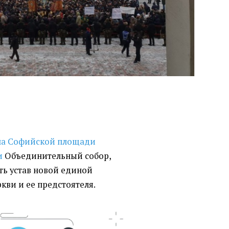
 на Софийской площади
и
Объединительный собор,
ть устав новой единой
кви и ее предстоятеля.