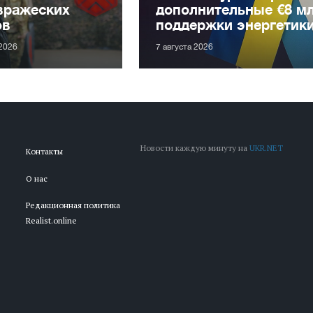
вражеских
дополнительные €8 м
ов
поддержки энергетик
 2026
7 августа 2026
Новости каждую минуту на
UKR.NET
Контакты
О нас
Редакционная политика
Realist.online