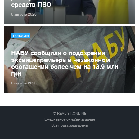
средств ПВО
6 августа 2026
НОВОСТИ
НАБУ сообщила о подозрении
эксвицепремьера в незаконном
обогащении более чем на 13,9 млн
грн
6 августа 2026
© REALIST.ONLINE
Ежедневное онлайн-издание
Все права защищены