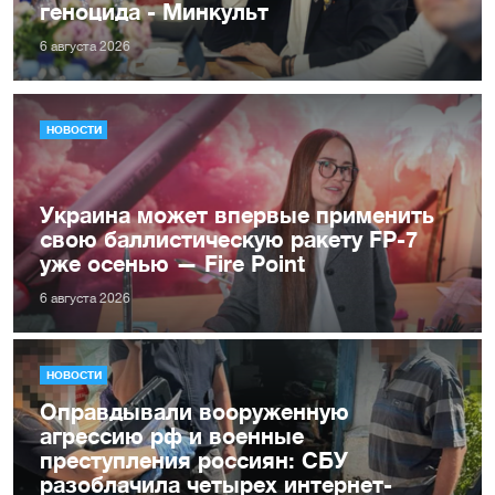
геноцида - Минкульт
6 августа 2026
НОВОСТИ
Украина может впервые применить
свою баллистическую ракету FP-7
уже осенью — Fire Point
6 августа 2026
НОВОСТИ
Оправдывали вооруженную
агрессию рф и военные
преступления россиян: СБУ
разоблачила четырех интернет-