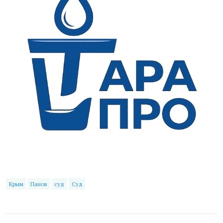
Крым
Панов
суд
Суд