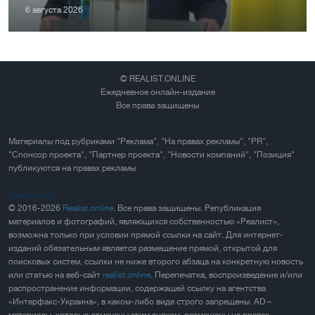
6 августа 2026
© REALIST.ONLINE
Ежедневное онлайн-издание
Все права защищены
Материалы под рубриками "Реклама", "На правах рекламы", "PR",
"Спонсор проекта", "Партнер проекта", "Новости компаний", "Позиция"
публикуются на правах рекламы
Карта сайта
© 2016-2026
Realist.online
. Все права защищены. Републикация
материалов и фотографий, являющихся собственностью «Реалист»,
возможна только при условии прямой ссылки на сайт. Для интернет-
изданий обязательным является размещение прямой, открытой для
поисковых систем, ссылки не ниже второго абзаца на конкретную новость
или статью на веб-сайт
realist.online
. Перепечатка, воспроизведение и/или
распространение информации, содержащей ссылку на агентства
«Интерфакс-Украина», в каком-либо виде строго запрещены. AD –
материалы, которые отмечены этим знаком, размещены на правах