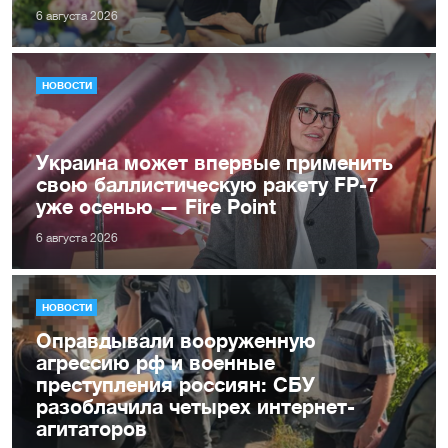
6 августа 2026
НОВОСТИ
Украина может впервые применить
свою баллистическую ракету FP-7
уже осенью — Fire Point
6 августа 2026
НОВОСТИ
Оправдывали вооруженную
агрессию рф и военные
преступления россиян: СБУ
разоблачила четырех интернет-
агитаторов