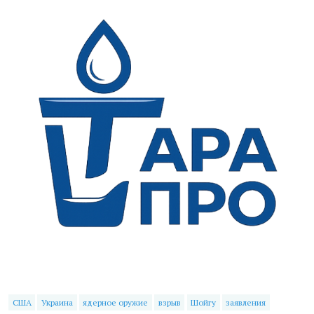
США
Украина
ядерное оружие
взрыв
Шойгу
заявления