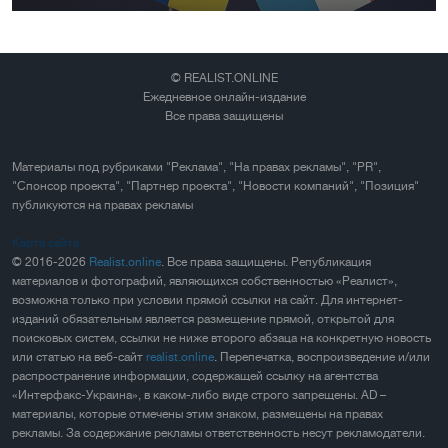
© REALIST.ONLINE
Ежедневное онлайн-издание
Все права защищены
Материалы под рубриками "Реклама", "На правах рекламы", "PR",
"Спонсор проекта", "Партнер проекта", "Новости компаний", "Позиция"
публикуются на правах рекламы
Карта сайта
© 2016-2026
Realist.online
. Все права защищены. Републикация
материалов и фотографий, являющихся собственностью «Реалист»,
возможна только при условии прямой ссылки на сайт. Для интернет-
изданий обязательным является размещение прямой, открытой для
поисковых систем, ссылки не ниже второго абзаца на конкретную новость
или статью на веб-сайт
realist.online
. Перепечатка, воспроизведение и/или
распространение информации, содержащей ссылку на агентства
«Интерфакс-Украина», в каком-либо виде строго запрещены. AD –
материалы, которые отмечены этим знаком, размещены на правах
рекламы. За содержание рекламы ответственность несут рекламодатели.