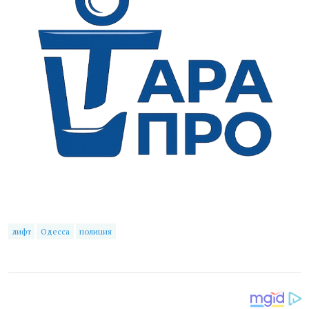
лифт
Одесса
полиция