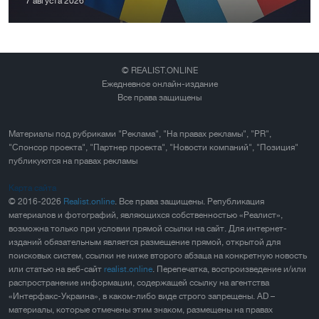
7 августа 2026
© REALIST.ONLINE
Ежедневное онлайн-издание
Все права защищены
Материалы под рубриками "Реклама", "На правах рекламы", "PR",
"Спонсор проекта", "Партнер проекта", "Новости компаний", "Позиция"
публикуются на правах рекламы
Карта сайта
© 2016-2026
Realist.online
. Все права защищены. Републикация
материалов и фотографий, являющихся собственностью «Реалист»,
возможна только при условии прямой ссылки на сайт. Для интернет-
изданий обязательным является размещение прямой, открытой для
поисковых систем, ссылки не ниже второго абзаца на конкретную новость
или статью на веб-сайт
realist.online
. Перепечатка, воспроизведение и/или
распространение информации, содержащей ссылку на агентства
«Интерфакс-Украина», в каком-либо виде строго запрещены. AD –
материалы, которые отмечены этим знаком, размещены на правах