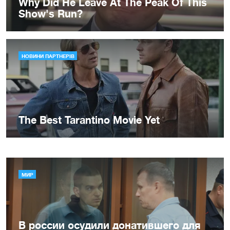
МИР
В россии осудили донатившего для