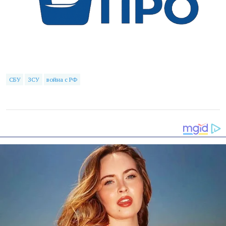
СБУ
ЗСУ
война с РФ