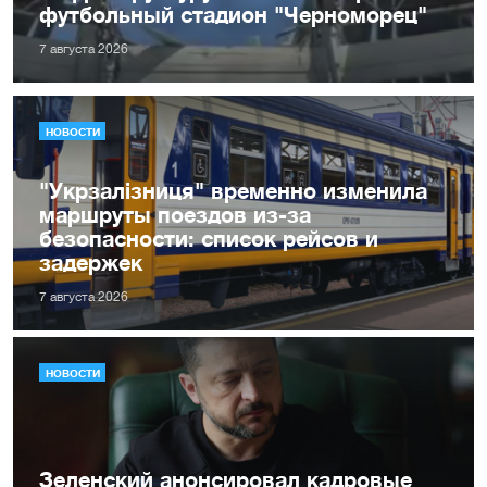
футбольный стадион "Черноморец"
7 августа 2026
НОВОСТИ
"Укрзалізниця" временно изменила
маршруты поездов из-за
безопасности: список рейсов и
задержек
7 августа 2026
НОВОСТИ
Зеленский анонсировал кадровые