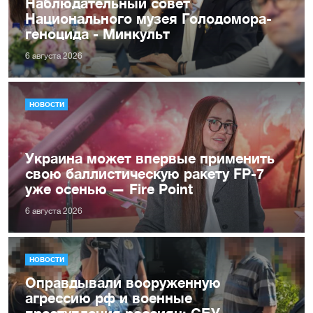
Наблюдательный совет
Национального музея Голодомора-
геноцида - Минкульт
6 августа 2026
НОВОСТИ
Украина может впервые применить
свою баллистическую ракету FP-7
уже осенью — Fire Point
6 августа 2026
НОВОСТИ
Оправдывали вооруженную
агрессию рф и военные
преступления россиян: СБУ