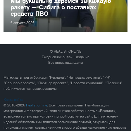
Мы буквально деремся за каждую
ракету — Сибига о поставках
средств ПВО
6 августа 2026
© REALIST.ONLINE
Ежедневное онлайн-издание
Все права защищены
Материалы под рубриками "Реклама", "На правах рекламы", "PR",
"Спонсор проекта", "Партнер проекта", "Новости компаний", "Позиция"
публикуются на правах рекламы
Карта сайта
© 2016-2026
Realist.online
. Все права защищены. Републикация
материалов и фотографий, являющихся собственностью «Реалист»,
возможна только при условии прямой ссылки на сайт. Для интернет-
изданий обязательным является размещение прямой, открытой для
поисковых систем, ссылки не ниже второго абзаца на конкретную новость