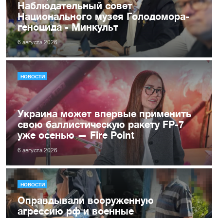
Наблюдательный совет
Национального музея Голодомора-
геноцида - Минкульт
6 августа 2026
НОВОСТИ
Украина может впервые применить
свою баллистическую ракету FP-7
уже осенью — Fire Point
6 августа 2026
НОВОСТИ
Оправдывали вооруженную
агрессию рф и военные