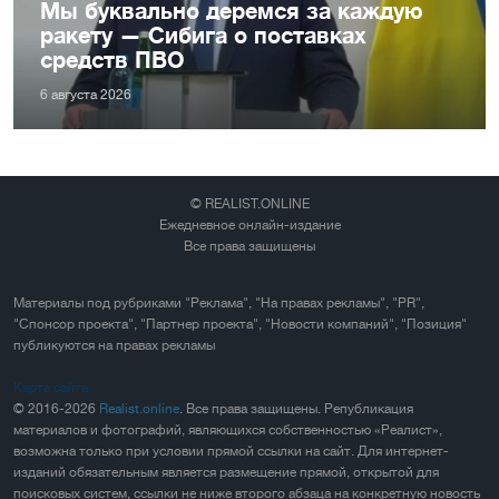
Мы буквально деремся за каждую
ракету — Сибига о поставках
средств ПВО
6 августа 2026
© REALIST.ONLINE
Ежедневное онлайн-издание
Все права защищены
Материалы под рубриками "Реклама", "На правах рекламы", "PR",
"Спонсор проекта", "Партнер проекта", "Новости компаний", "Позиция"
публикуются на правах рекламы
Карта сайта
© 2016-2026
Realist.online
. Все права защищены. Републикация
материалов и фотографий, являющихся собственностью «Реалист»,
возможна только при условии прямой ссылки на сайт. Для интернет-
изданий обязательным является размещение прямой, открытой для
поисковых систем, ссылки не ниже второго абзаца на конкретную новость