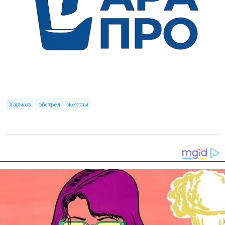
Харьков
обстрел
жертвы