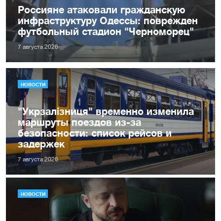
Россияне атаковали гражданскую
инфраструктуру Одессы: поврежден
футбольный стадион "Черноморец"
7 августа 2026
НОВОСТИ
"Укрзалізниця" временно изменила
маршруты поездов из-за
безопасности: список рейсов и
задержек
7 августа 2026
НОВОСТИ