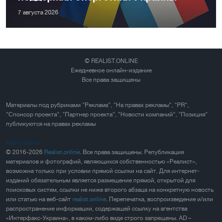
7 августа 2026
© REALIST.ONLINE
Ежедневное онлайн-издание
Все права защищены
Материалы под рубриками "Реклама", "На правах рекламы", "PR",
"Спонсор проекта", "Партнер проекта", "Новости компаний", "Позиция"
публикуются на правах рекламы
Карта сайта
© 2016-2026
Realist.online
. Все права защищены. Републикация
материалов и фотографий, являющихся собственностью «Реалист»,
возможна только при условии прямой ссылки на сайт. Для интернет-
изданий обязательным является размещение прямой, открытой для
поисковых систем, ссылки не ниже второго абзаца на конкретную новость
или статью на веб-сайт
realist.online
. Перепечатка, воспроизведение и/или
распространение информации, содержащей ссылку на агентства
«Интерфакс-Украина», в каком-либо виде строго запрещены. AD –