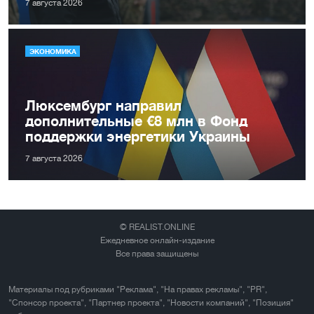
7 августа 2026
ЭКОНОМИКА
Люксембург направил
дополнительные €8 млн в Фонд
поддержки энергетики Украины
7 августа 2026
© REALIST.ONLINE
Ежедневное онлайн-издание
Все права защищены
Материалы под рубриками "Реклама", "На правах рекламы", "PR",
"Спонсор проекта", "Партнер проекта", "Новости компаний", "Позиция"