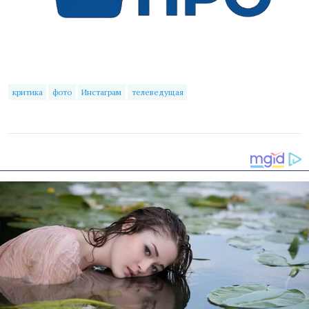
критика
фото
Инстаграм
телеведущая