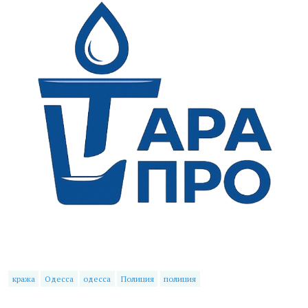
кража
Одесса
одесса
Полиция
полиция