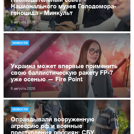
Национального музея Голодомора-
геноцида - Минкульт
6 августа 2026
НОВОСТИ
Украина может впервые применить
свою баллистическую ракету FP-7
уже осенью — Fire Point
6 августа 2026
НОВОСТИ
Оправдывали вооруженную
агрессию рф и военные
преступления россиян: СБУ