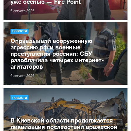
уже осенью — Fire Point
6 августа 2026
НОВОСТИ
Оправдывали вооруженную
агрессию рф и военные
преступления россиян: СБУ
разоблачила четырех интернет-
агитаторов
6 августа 2026
НОВОСТИ
В Киевской области продолжается
ликвидация последствий вражеской