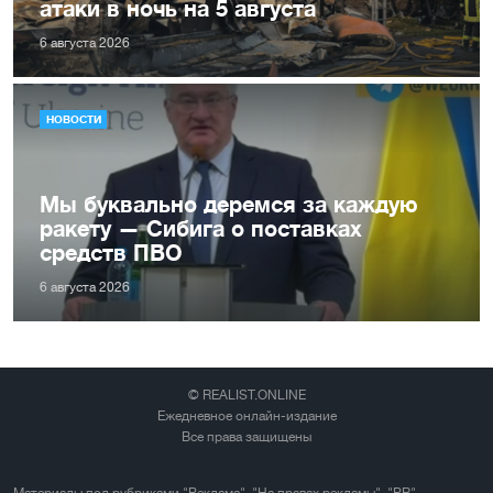
атаки в ночь на 5 августа
6 августа 2026
НОВОСТИ
Мы буквально деремся за каждую
ракету — Сибига о поставках
средств ПВО
6 августа 2026
© REALIST.ONLINE
Ежедневное онлайн-издание
Все права защищены
Материалы под рубриками "Реклама", "На правах рекламы", "PR",