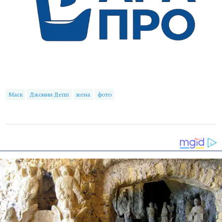
Маск
Джонни Депп
жена
фото