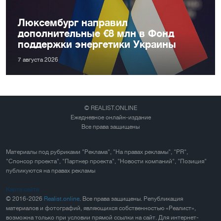
Люксембург направил
дополнительные €8 млн в Фонд
поддержки энергетики Украины
7 августа 2026
© REALIST.ONLINE
Ежедневное онлайн-издание
Все права защищены
Материалы под рубриками "Реклама", "На правах рекламы", "PR",
"Спонсор проекта", "Партнер проекта", "Новости компаний", "Позиция"
публикуются на правах рекламы
Карта сайта
© 2016-2026
Realist.online
. Все права защищены. Републикация
материалов и фотографий, являющихся собственностью «Реалист»,
возможна только при условии прямой ссылки на сайт. Для интернет-