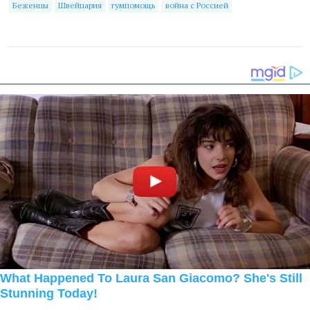
Беженцы
Швейцария
гумпомощь
война с Россией