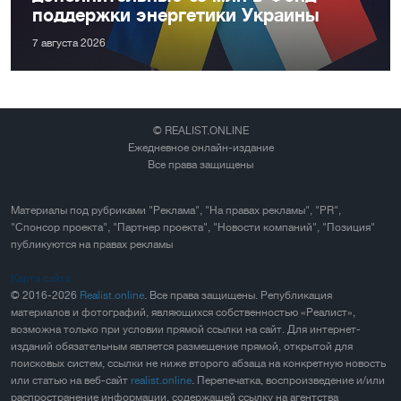
поддержки энергетики Украины
7 августа 2026
© REALIST.ONLINE
Ежедневное онлайн-издание
Все права защищены
Материалы под рубриками "Реклама", "На правах рекламы", "PR",
"Спонсор проекта", "Партнер проекта", "Новости компаний", "Позиция"
публикуются на правах рекламы
Карта сайта
© 2016-2026
Realist.online
. Все права защищены. Републикация
материалов и фотографий, являющихся собственностью «Реалист»,
возможна только при условии прямой ссылки на сайт. Для интернет-
изданий обязательным является размещение прямой, открытой для
поисковых систем, ссылки не ниже второго абзаца на конкретную новость
или статью на веб-сайт
realist.online
. Перепечатка, воспроизведение и/или
распространение информации, содержащей ссылку на агентства