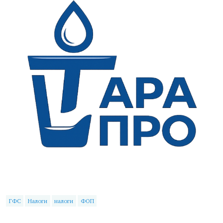
ГФС
Налоги
налоги
ФОП