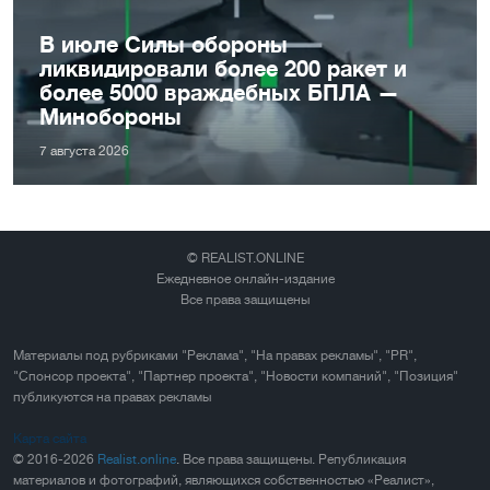
В июле Силы обороны
ликвидировали более 200 ракет и
более 5000 враждебных БПЛА —
Минобороны
7 августа 2026
© REALIST.ONLINE
Ежедневное онлайн-издание
Все права защищены
Материалы под рубриками "Реклама", "На правах рекламы", "PR",
"Спонсор проекта", "Партнер проекта", "Новости компаний", "Позиция"
публикуются на правах рекламы
Карта сайта
© 2016-2026
Realist.online
. Все права защищены. Републикация
материалов и фотографий, являющихся собственностью «Реалист»,