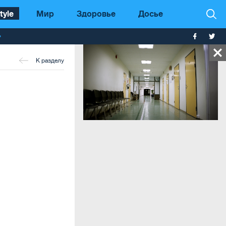
tyle
Мир
Здоровье
Досье
т
К разделу