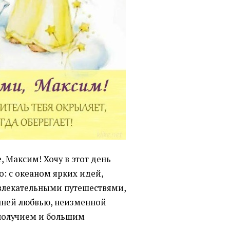
, Максим! Хочу в этот день
о: с океаном ярких идей,
влекательными путешествями,
нней любвью, неизменной
получием и большим