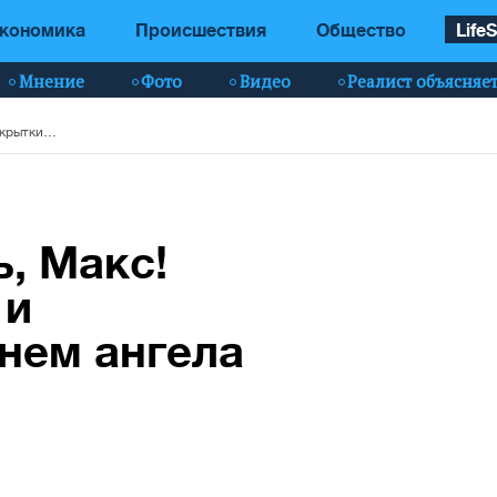
кономика
Происшествия
Общество
LifeS
Мнение
Фото
Видео
Реалист объясняе
Сегодня твой день, Макс! Лучшие открытки и поздравления с Днем ангела
ь, Макс!
 и
нем ангела