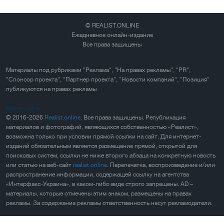
© REALIST.ONLINE
Ежедневное онлайн-издание
Все права защищены
Материалы под рубриками "Реклама", "На правах рекламы", "PR",
"Спонсор проекта", "Партнер проекта", "Новости компаний", "Позиция"
публикуются на правах рекламы
Карта сайта
© 2016-2026
Realist.online
. Все права защищены. Републикация
материалов и фотографий, являющихся собственностью «Реалист»,
возможна только при условии прямой ссылки на сайт. Для интернет-
изданий обязательным является размещение прямой, открытой для
поисковых систем, ссылки не ниже второго абзаца на конкретную новость
или статью на веб-сайт
realist.online
. Перепечатка, воспроизведение и/или
распространение информации, содержащей ссылку на агентства
«Интерфакс-Украина», в каком-либо виде строго запрещены. AD –
материалы, которые отмечены этим знаком, размещены на правах
рекламы. За содержание рекламы ответственность несут рекламодатели.