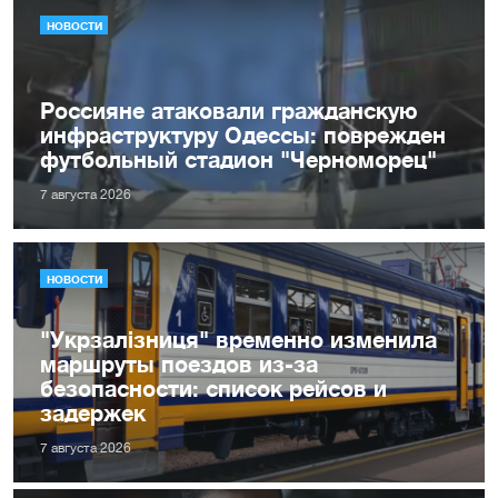
НОВОСТИ
Россияне атаковали гражданскую
инфраструктуру Одессы: поврежден
футбольный стадион "Черноморец"
7 августа 2026
НОВОСТИ
"Укрзалізниця" временно изменила
маршруты поездов из-за
безопасности: список рейсов и
задержек
7 августа 2026