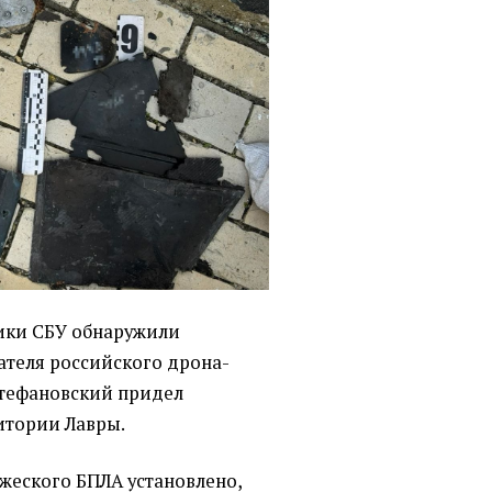
ики СБУ обнаружили
ателя российского дрона-
Стефановский придел
итории Лавры.
жеского БПЛА установлено,