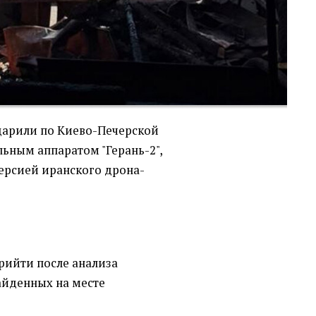
дарили по Киево-Печерской
льным аппаратом "Герань-2",
ерсией иранского дрона-
рийти после анализа
айденных на месте