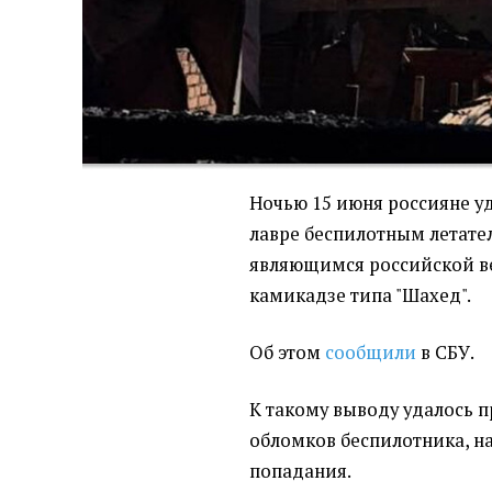
Ночью 15 июня россияне у
лавре беспилотным летате
являющимся российской в
камикадзе типа "Шахед".
Об этом
сообщили
в СБУ.
К такому выводу удалось п
обломков беспилотника, н
попадания.