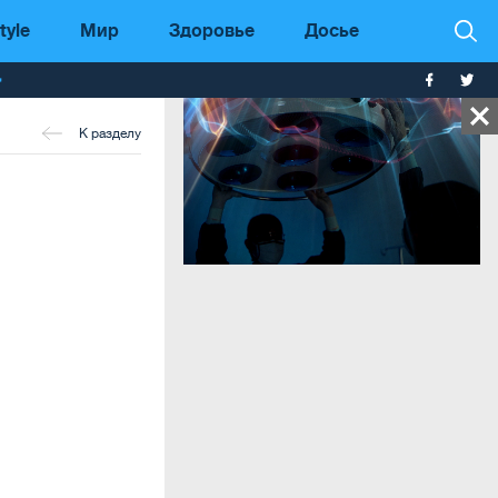
tyle
Мир
Здоровье
Досье
т
К разделу