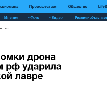
кономика
Происшествия
Общество
LifeS
Мнение
Фото
Видео
Реалист объясняе
СБУ показала обломки дрона "Герань", которым рф ударила по Киево-Печерской лавре
ломки дрона
м рф ударила
ой лавре