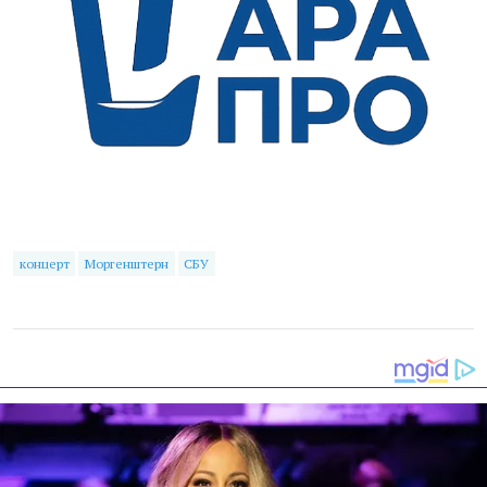
концерт
Моргенштерн
СБУ