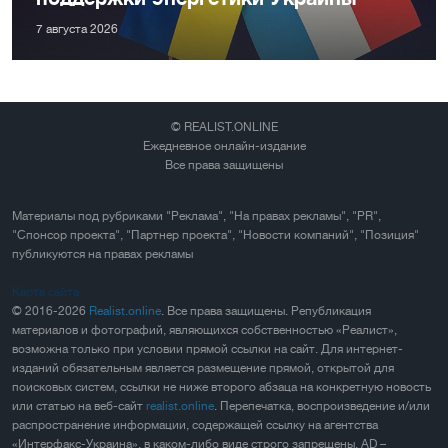
7 августа 2026
© REALIST.ONLINE
Ежедневное онлайн-издание
Все права защищены
Материалы под рубриками "Реклама", "На правах рекламы", "PR",
"Спонсор проекта", "Партнер проекта", "Новости компаний", "Позиция"
публикуются на правах рекламы
Карта сайта
© 2016-2026
Realist.online
. Все права защищены. Републикация
материалов и фотографий, являющихся собственностью «Реалист»,
возможна только при условии прямой ссылки на сайт. Для интернет-
изданий обязательным является размещение прямой, открытой для
поисковых систем, ссылки не ниже второго абзаца на конкретную новость
или статью на веб-сайт
realist.online
. Перепечатка, воспроизведение и/или
распространение информации, содержащей ссылку на агентства
«Интерфакс-Украина», в каком-либо виде строго запрещены. AD –