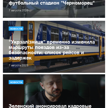
футбольный стадион "Черноморец"
7 августа 2026
НОВОСТИ
"Укрзалізниця" временно изменила
маршруты поездов из-за
безопасности: список рейсов и
задержек
7 августа 2026
НОВОСТИ
Зеленский анонсировал кадровые