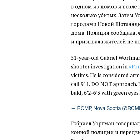
в одном из домов и возле
несколько убитых. Затем У
городами Новой Шотланди
дома. Полиция сообщала, 
и призывала жителей не п
51-year-old Gabriel Wortman 
shooter investigation in
#Por
victims. He is considered ar
call 911. DO NOT approach. H
bald, 6’2-6’3 with green eyes
— RCMP, Nova Scotia (@RC
Гэбриел Уортман совершал
конной полиции и передви