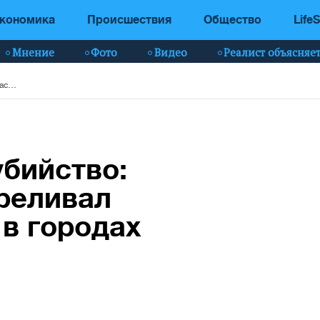
кономика
Происшествия
Общество
LifeS
Мнение
Фото
Видео
Реалист объясняе
Самое массовое убийство: преступник расстреливал случайных людей в городах Канады
бийство:
реливал
в городах