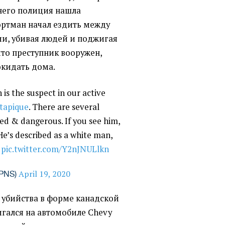
 него полиция нашла
ортман начал ездить между
и, убивая людей и поджигая
что преступник вооружен,
окидать дома.
is the suspect in our active
tapique
. There are several
med & dangerous. If you see him,
e’s described as a white man,
.
pic.twitter.com/Y2nJNULlkn
April 19, 2020
MPNS)
 убийства в форме канадской
гался на автомобиле Chevy