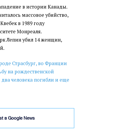
ападение в истории Канады.
читалось массовое убийство,
Квебек в 1989 году
ситете Монреаля.
к Лепин убил 14 женщин,
й.
роде Страсбург, во Франции
ьбу на рождественской
 два человека погибли и еще
ist в Google News