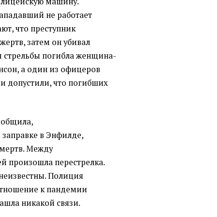
олицейскую машину.
нападавший не работает
ют, что преступник
жертв, затем он убивал
я стрельбы погибла женщина-
сон, а один из офицеров
ии допустили, что погибших
ообщила,
 заправке в Энфилде,
 мертв. Между
й произошла перестрелка.
неизвестны. Полиция
 отношение к пандемии
нашла никакой связи.