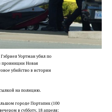
 Гэбриел Уортман убил по
в провинции Новая
совое убийство в истории
сылкой на полицию.
ольшом городе Портапик (100
ечером в субботу, 18 апреля: