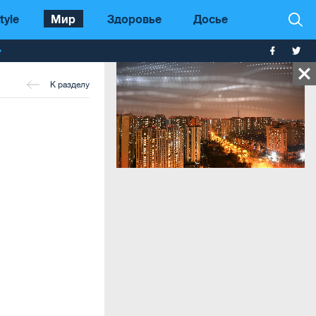
tyle
Мир
Здоровье
Досье
т
К разделу