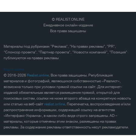
© REALIST.ONLINE
Ежедневное онлайн-издание
Все права защищены
Материалы под рубриками "Реклама", "На правах рекламы", "PR",
"Спонсор проекта", "Партнер проекта", "Новости компаний", "Позиция"
публикуются на правах рекламы
Карта сайта
© 2016-2026
Realist.online
. Все права защищены. Републикация
материалов и фотографий, являющихся собственностью «Реалист»,
возможна только при условии прямой ссылки на сайт. Для интернет-
изданий обязательным является размещение прямой, открытой для
поисковых систем, ссылки не ниже второго абзаца на конкретную новость
или статью на веб-сайт
realist.online
. Перепечатка, воспроизведение и/или
распространение информации, содержащей ссылку на агентства
«Интерфакс-Украина», в каком-либо виде строго запрещены. AD –
материалы, которые отмечены этим знаком, размещены на правах
рекламы. За содержание рекламы ответственность несут рекламодатели.