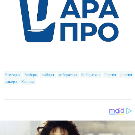
Болгария
Выборы
выборы
кибератака
Кибератака
Россия
россия
хакеры
Хакеры