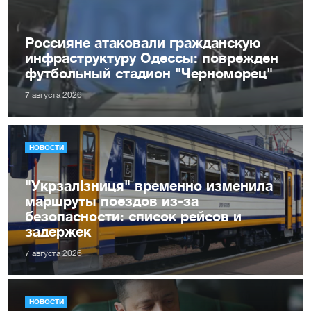
Россияне атаковали гражданскую
инфраструктуру Одессы: поврежден
футбольный стадион "Черноморец"
7 августа 2026
НОВОСТИ
"Укрзалізниця" временно изменила
маршруты поездов из-за
безопасности: список рейсов и
задержек
7 августа 2026
НОВОСТИ