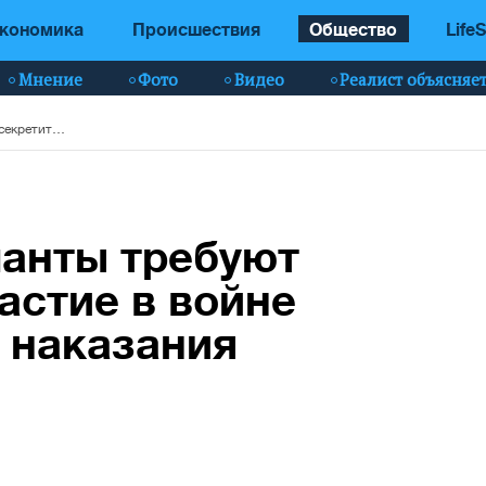
кономика
Происшествия
Общество
LifeS
Мнение
Фото
Видео
Реалист объясняе
Российские оккупанты требуют засекретить их участие в войне в Украине: боятся наказания
панты требуют
астие в войне
я наказания