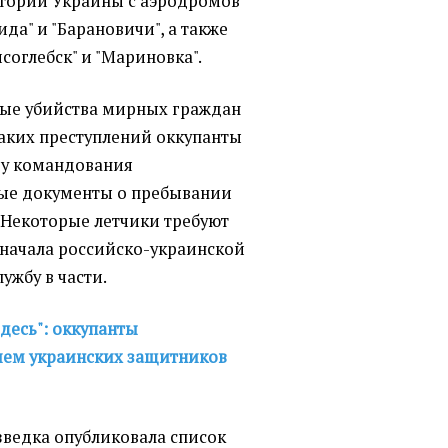
итории Украины с аэродромов
да" и "Барановичи", а также
соглебск" и "Мариновка".
вые убийства мирных граждан
таких преступлений оккупанты
я у командования
ые документы о пребывании
. Некоторые летчики требуют
 начала российско-украинской
ужбу в части.
здесь": оккупанты
ем украинских защитников
зведка опубликовала список