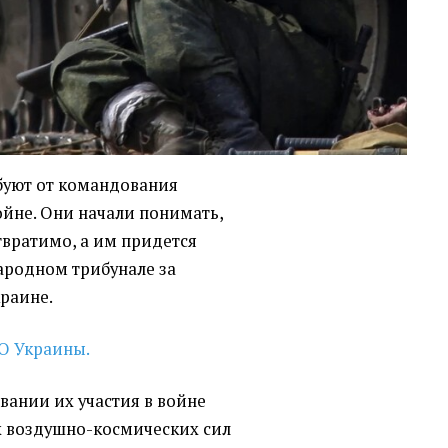
буют от командования
войне. Они начали понимать,
твратимо, а им придется
ародном трибунале за
краине.
О Украины.
вании их участия в войне
ях воздушно-космических сил