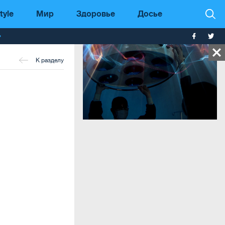
tyle
Мир
Здоровье
Досье
т
К разделу