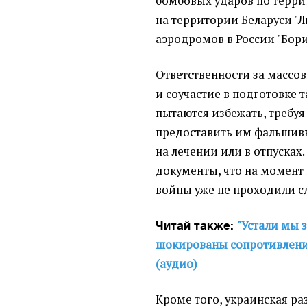
бомбовых ударов по терр
на территории Беларуси "Ли
аэродромов в России "Бори
Ответственности за массо
и соучастие в подготовке 
пытаются избежать, требу
предоставить им фальшив
на лечении или в отпусках
документы, что на момент
войны уже не проходили сл
"Устали мы 
Читай также:
шокированы сопротивлени
(аудио)
Кроме того, украинская ра