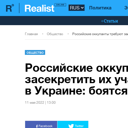
Политика
Э
Статьи
Главная
Общество
ОБЩЕСТВО
Российские окку
засекретить их уч
в Украине: боятс
11 мая 2022 | 13:00
Facebook
Twitter