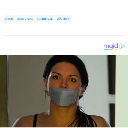
Азов
Азовсталь
госпиталь
обстрел