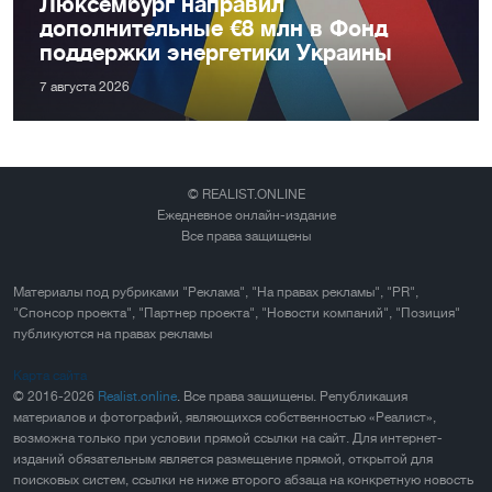
Люксембург направил
дополнительные €8 млн в Фонд
поддержки энергетики Украины
7 августа 2026
© REALIST.ONLINE
Ежедневное онлайн-издание
Все права защищены
Материалы под рубриками "Реклама", "На правах рекламы", "PR",
"Спонсор проекта", "Партнер проекта", "Новости компаний", "Позиция"
публикуются на правах рекламы
Карта сайта
© 2016-2026
Realist.online
. Все права защищены. Републикация
материалов и фотографий, являющихся собственностью «Реалист»,
возможна только при условии прямой ссылки на сайт. Для интернет-
изданий обязательным является размещение прямой, открытой для
поисковых систем, ссылки не ниже второго абзаца на конкретную новость