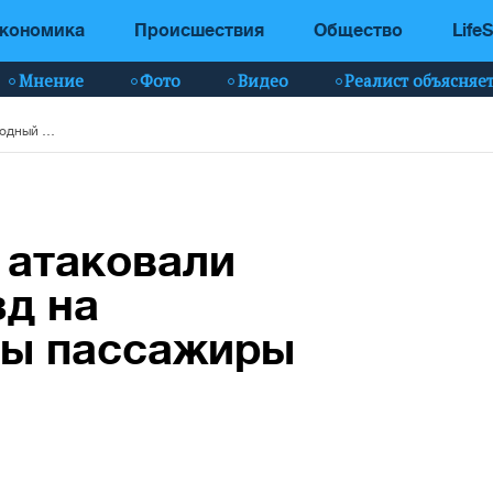
кономика
Происшествия
Общество
LifeS
Мнение
Фото
Видео
Реалист объясняе
Российские БпЛА атаковали пригородный поезд на Запорожье: ранены пассажиры
 атаковали
зд на
ны пассажиры