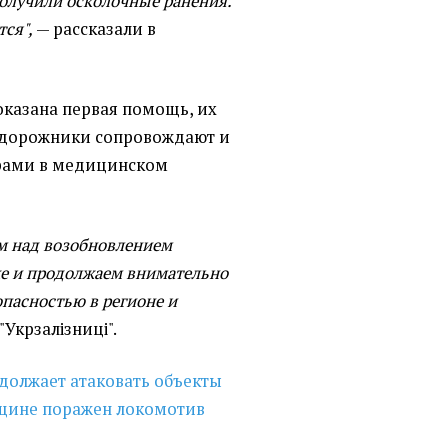
получили осколочные ранения.
тся",
— рассказали в
казана первая помощь, их
одорожники сопровождают и
ирами в медицинском
ем над возобновлением
ке и продолжаем внимательно
пасностью в регионе и
"Укрзалізниці".
должает атаковать объекты
овщине поражен локомотив