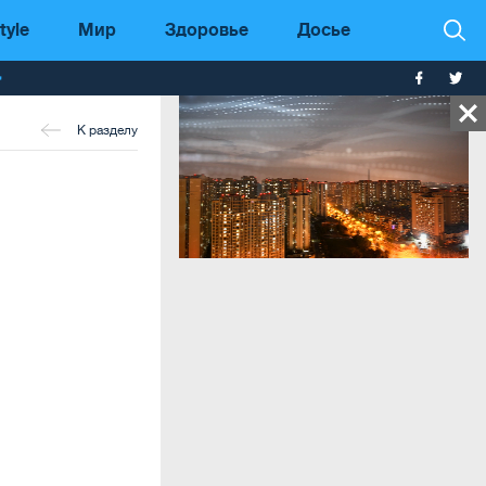
tyle
Мир
Здоровье
Досье
т
К разделу