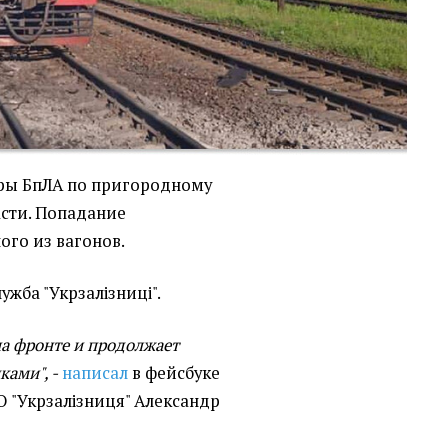
ары БпЛА по пригородному
асти. Попадание
ого из вагонов.
ужба "Укрзалізниці".
на фронте и продолжает
ами", -
написал
в фейсбуке
 "Укрзалізниця" Александр