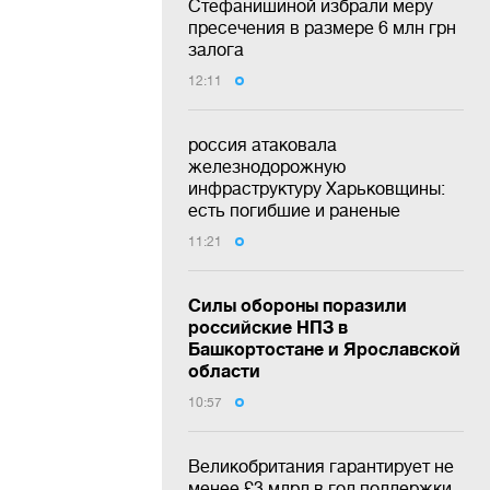
Стефанишиной избрали меру
пресечения в размере 6 млн грн
залога
12:11
россия атаковала
железнодорожную
инфраструктуру Харьковщины:
есть погибшие и раненые
11:21
Силы обороны поразили
российские НПЗ в
Башкортостане и Ярославской
области
10:57
Великобритания гарантирует не
менее £3 млрд в год поддержки