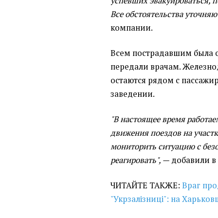
успевших эвакуироваться, 
Все обстоятельства уточняю
компании.
Всем пострадавшим была о
передали врачам. Железн
остаются рядом с пассаж
заведении.
"В настоящее время работа
движения поездов на участ
мониторить ситуацию с безо
реагировать", —
добавили в 
ЧИТАЙТЕ ТАКЖЕ:
Враг про
"Укрзалізниці": на Харьк