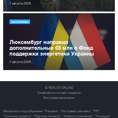
7 августа 2026
ЭКОНОМИКА
Люксембург направил
дополнительные €8 млн в Фонд
поддержки энергетики Украины
7 августа 2026
© REALIST.ONLINE
Ежедневное онлайн-издание
Все права защищены
Материалы под рубриками "Реклама", "На правах рекламы", "PR",
"Спонсор проекта", "Партнер проекта", "Новости компаний", "Позиция"