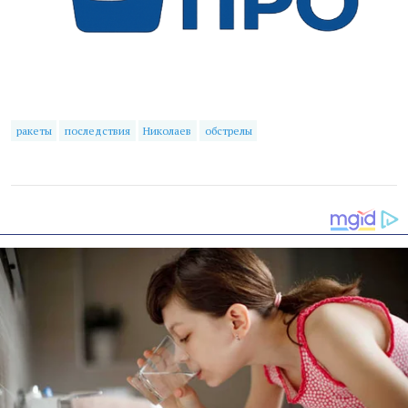
ракеты
последствия
Николаев
обстрелы