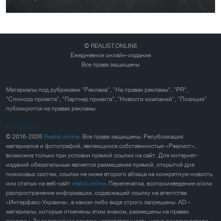
© REALIST.ONLINE
Ежедневное онлайн-издание
Все права защищены
Материалы под рубриками "Реклама", "На правах рекламы", "PR",
"Спонсор проекта", "Партнер проекта", "Новости компаний", "Позиция"
публикуются на правах рекламы
Карта сайта
© 2016-2026
Realist.online
. Все права защищены. Републикация
материалов и фотографий, являющихся собственностью «Реалист»,
возможна только при условии прямой ссылки на сайт. Для интернет-
изданий обязательным является размещение прямой, открытой для
поисковых систем, ссылки не ниже второго абзаца на конкретную новость
или статью на веб-сайт
realist.online
. Перепечатка, воспроизведение и/или
распространение информации, содержащей ссылку на агентства
«Интерфакс-Украина», в каком-либо виде строго запрещены. AD –
материалы, которые отмечены этим знаком, размещены на правах