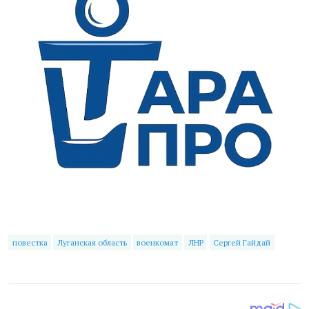
повестка
Луганская область
военкомат
ЛНР
Сергей Гайдай