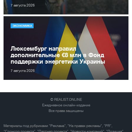
7 августа 2026
ЭКОНОМИКА
Люксембург направил
дополнительные €8 млн в Фонд
поддержки энергетики Украины
7 августа 2026
© REALIST.ONLINE
Ежедневное онлайн-издание
Все права защищены
Материалы под рубриками "Реклама", "На правах рекламы", "PR",
"Спонсор проекта", "Партнер проекта", "Новости компаний", "Позиция"