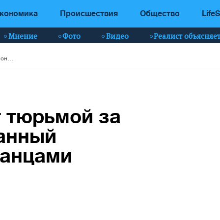
кономика
Происшествия
Общество
LifeS
Мнение
Фото
Видео
Реалист объясняе
Россиянам грозят тюрьмой за "несанкционированный контакт" с иностранцами
 тюрьмой за
анный
ранцами