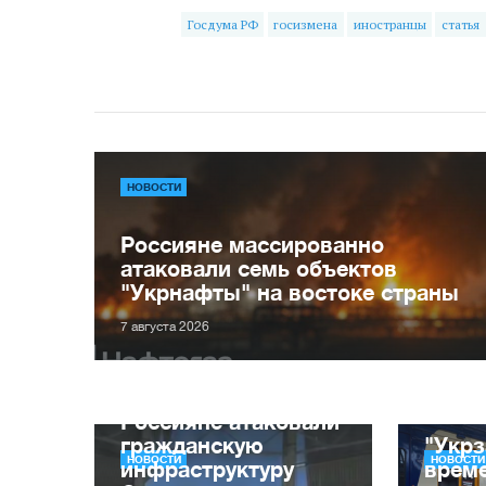
Госдума РФ
госизмена
иностранцы
статья
НОВОСТИ
Россияне массированно
атаковали семь объектов
"Укрнафты" на востоке страны
7 августа 2026
Россияне атаковали
гражданскую
"Укрз
НОВОСТИ
НОВОСТИ
инфраструктуру
врем