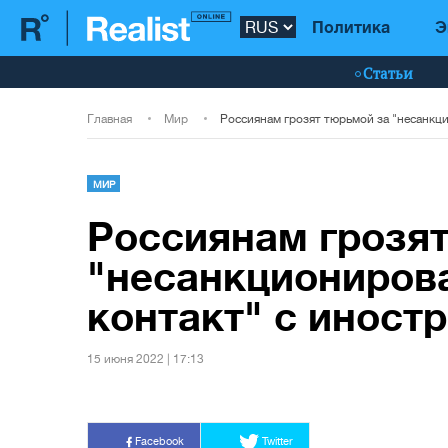
Политика
Э
Статьи
Главная
Мир
МИР
Россиянам грозят
"несанкциониров
контакт" с иност
15 июня 2022 | 17:13
Facebook
Twitter