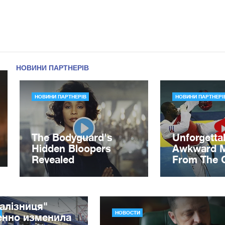
алізниця"
НОВОСТИ
енно изменила