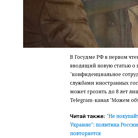
В Госудме РФ в первом чте
вводящий новую статью о г
"конфиденциальное сотру
службами иностранных гос
может грозить до 8 лет л
Telegram-канал "Можем объ
"Не покупай
Читай также:
Украине": политика Росси
повторяется