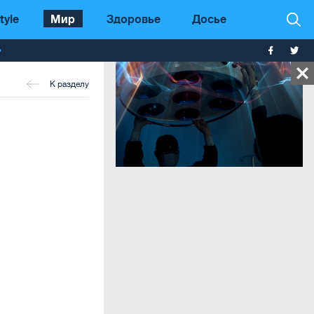
tyle
Мир
Здоровье
Досье
т
К разделу