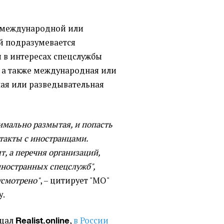
д международной или
й подразумевается
 в интересах спецслужбы
, а также международная или
ная или разведывательная
имально размытая, и попасть
такты с иностранцами.
, а перечня организаций,
иностранных спецслужб",
усмотрено"
, – цитирует "МО"
у.
бщал
,
в России
Realist.online