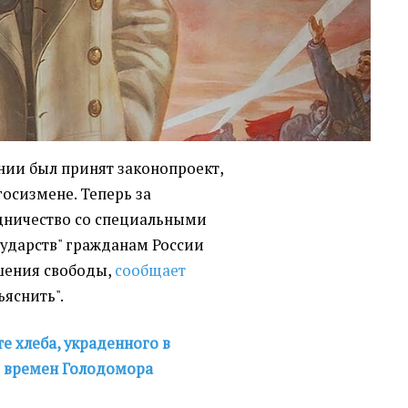
нии был принят законопроект,
осизмене. Теперь за
дничество со специальными
ударств" гражданам России
ишения свободы,
сообщает
яснить".
те хлеба, украденного в
и времен Голодомора