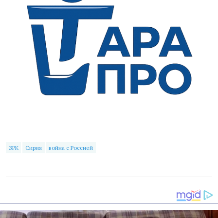
ЗРК
Сирия
война с Россией