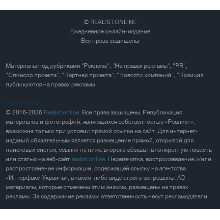
© REALIST.ONLINE
Ежедневное онлайн-издание
Все права защищены
Материалы под рубриками "Реклама", "На правах рекламы", "PR",
"Спонсор проекта", "Партнер проекта", "Новости компаний", "Позиция"
публикуются на правах рекламы
Карта сайта
© 2016-2026
Realist.online
. Все права защищены. Републикация
материалов и фотографий, являющихся собственностью «Реалист»,
возможна только при условии прямой ссылки на сайт. Для интернет-
изданий обязательным является размещение прямой, открытой для
поисковых систем, ссылки не ниже второго абзаца на конкретную новость
или статью на веб-сайт
realist.online
. Перепечатка, воспроизведение и/или
распространение информации, содержащей ссылку на агентства
«Интерфакс-Украина», в каком-либо виде строго запрещены. AD –
материалы, которые отмечены этим знаком, размещены на правах
рекламы. За содержание рекламы ответственность несут рекламодатели.