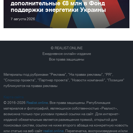
дополнительные €8 млн в Фонд
поддержки энергетики Украины
7 августа 2026
© REALIST.ONLINE
Ежедневное онлайн-издание
Все права защищены
Материалы под рубриками "Реклама", "На правах рекламы", "PR",
"Спонсор проекта", "Партнер проекта", "Новости компаний", "Позиция"
публикуются на правах рекламы
Карта сайта
© 2016-2026
Realist.online
. Все права защищены. Републикация
материалов и фотографий, являющихся собственностью «Реалист»,
возможна только при условии прямой ссылки на сайт. Для интернет-
изданий обязательным является размещение прямой, открытой для
поисковых систем, ссылки не ниже второго абзаца на конкретную новость
или статью на веб-сайт
realist.online
. Перепечатка, воспроизведение и/или