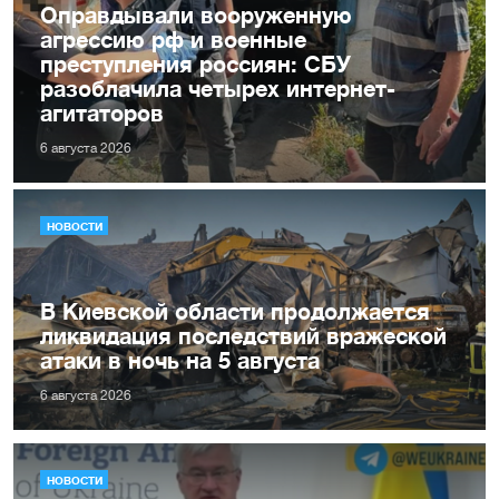
Оправдывали вооруженную
агрессию рф и военные
преступления россиян: СБУ
разоблачила четырех интернет-
агитаторов
6 августа 2026
НОВОСТИ
В Киевской области продолжается
ликвидация последствий вражеской
атаки в ночь на 5 августа
6 августа 2026
НОВОСТИ