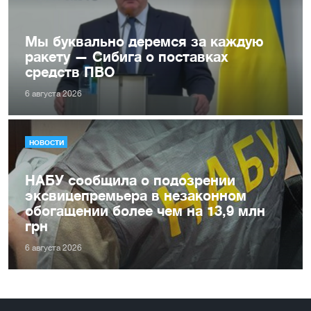
Мы буквально деремся за каждую
ракету — Сибига о поставках
средств ПВО
6 августа 2026
НОВОСТИ
НАБУ сообщила о подозрении
эксвицепремьера в незаконном
обогащении более чем на 13,9 млн
грн
6 августа 2026