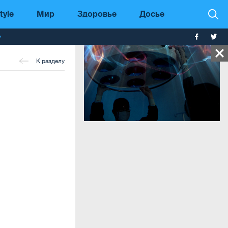
tyle
Мир
Здоровье
Досье
т
К разделу