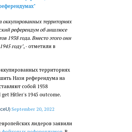
"референдумах"
а оккупированных территориях
тский референдум об аншлюсе
ов 1938 года. Вместо этого они
 1945 году"
, - отметили в
 в оккупированных территориях
ешить Нази референдума на
ставляют собой 1938
l get Hitler's 1945 outcome.
September 20, 2022
nceU)
 европейских лидеров заявили
в фейковых референдумов.
В