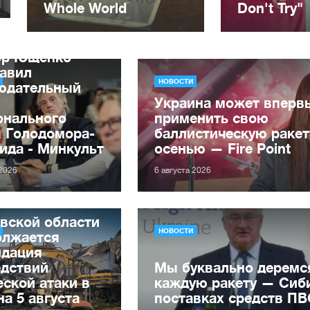
ор Ющенко
лавил
НОВОСТИ
юдательный
Украина может вперв
онального
применить свою
я Голодомора-
баллистическую ракет
ида - Минкульт
осенью — Fire Point
 2026
6 августа 2026
вской области
НОВОСТИ
олжается
идация
едствий
Мы буквально деремс
ской атаки в
каждую ракету — Сиби
на 5 августа
поставках средств П