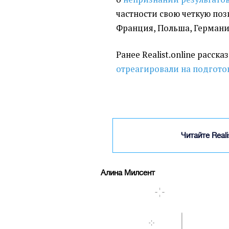
частности свою четкую по
Франция, Польша, Германия
Ранее Realist.online расск
отреагировали на подгото
Читайте Real
Алина Милсент