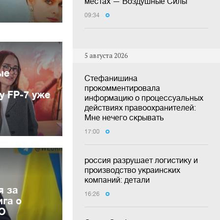
местах — Воздушные Силы
09:34
5 августа 2026
ые
Стефанишина
прокомментировала
у FP-7 уже
информацию о процессуальных
действиях правоохранителей:
Мне нечего скрывать
17:00
россия разрушает логистику и
производство украинских
компаний: детали
я за
16:26
га о
ВО