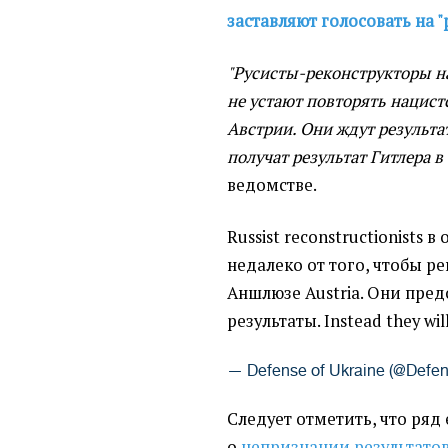
заставляют голосовать на 
"Русисты-реконструкторы н
не устают повторять нацис
Австрии. Они ждут результат
получат результат Гитлера в
ведомстве.
Russist reconstructionists
недалеко от того, чтобы р
Аншлюзе Austria. Они пред
результаты. Instead they wil
— Defense of Ukraine (@Defe
Следует отметить, что ряд
о
непризнании результато