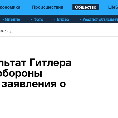
кономика
Происшествия
Общество
LifeS
Мнение
Фото
Видео
Реалист объясняе
"РФ получит результат Гитлера в 1945 году": Минобороны отреагировало на заявления о "референдумах"
льтат Гитлера
нобороны
 заявления о