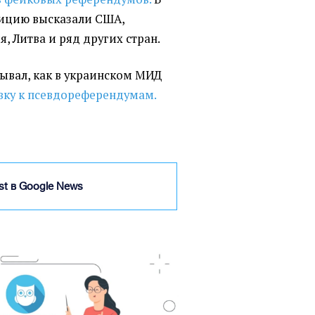
зицию высказали США,
, Литва и ряд других стран.
азывал, как в украинском МИД
вку к псевдореферендумам.
ist в Google News