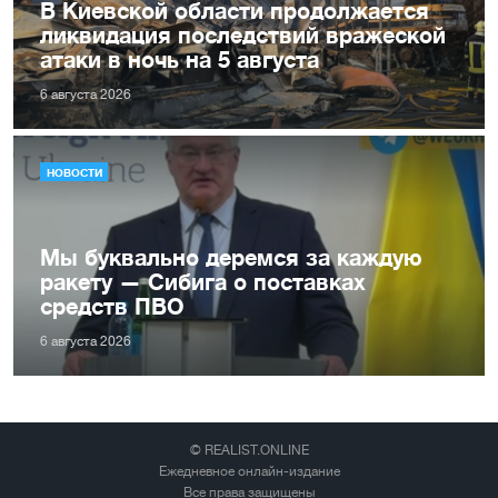
В Киевской области продолжается
ликвидация последствий вражеской
атаки в ночь на 5 августа
6 августа 2026
НОВОСТИ
Мы буквально деремся за каждую
ракету — Сибига о поставках
средств ПВО
6 августа 2026
© REALIST.ONLINE
Ежедневное онлайн-издание
Все права защищены