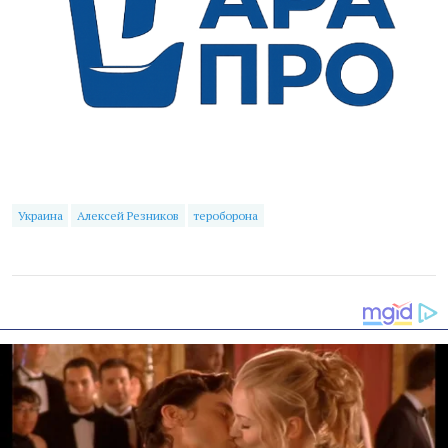
Украина
Алексей Резников
тероборона