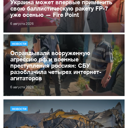
Украина может впервые применить
свою баллистическую ракету FP-7
уже осенью — Fire Point
6 августа 2026
НОВОСТИ
Оправдывали вооруженную
агрессию рф и военные
преступления россиян: СБУ
разоблачила четырех интернет-
агитаторов
6 августа 2026
НОВОСТИ