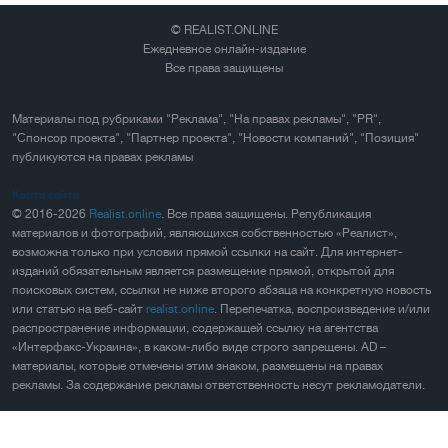
© REALIST.ONLINE
Ежедневное онлайн-издание
Все права защищены
Материалы под рубриками "Реклама", "На правах рекламы", "PR",
"Спонсор проекта", "Партнер проекта", "Новости компаний", "Позиция"
публикуются на правах рекламы
Карта сайта
© 2016-2026
Realist.online
. Все права защищены. Републикация
материалов и фотографий, являющихся собственностью «Реалист»,
возможна только при условии прямой ссылки на сайт. Для интернет-
изданий обязательным является размещение прямой, открытой для
поисковых систем, ссылки не ниже второго абзаца на конкретную новость
или статью на веб-сайт
realist.online
. Перепечатка, воспроизведение и/или
распространение информации, содержащей ссылку на агентства
«Интерфакс-Украина», в каком-либо виде строго запрещены. AD –
материалы, которые отмечены этим знаком, размещены на правах
рекламы. За содержание рекламы ответственность несут рекламодатели.